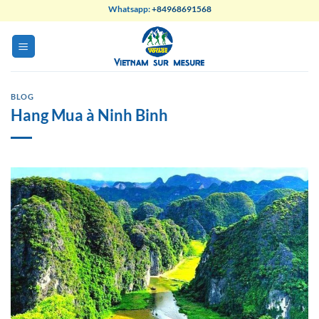
Skip
Whatsapp:
+84968691568
to
content
BLOG
Hang Mua à Ninh Binh