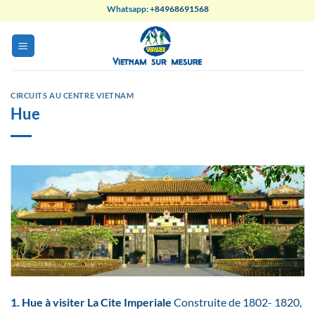
Skip
Whatsapp:
+84968691568
to
content
CIRCUITS AU CENTRE VIETNAM
Hue
1. Hue à visiter
La Cite Imperiale
Construite de 1802- 1820,