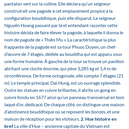
pantalon vert sur la colline. Elle déclara qu’un seigneur
construirait une pagode à cet emplacement propice à la
configuration bouddhique, puis elle disparut. Le seigneur
Nguyên Hoang passant par là et entendant raconter cette
histoire décida de faire élever la pagode, à laquelle il donna le
nom de pagode de « Thiên Mu ». La caractéristique la plus
frappante de la pagode est sa tour Phuoc Duyen, un chef-
d’œuvre de 7 étages, dédiée au bouddha qui est apparu sous
une forme humaine. À gauche de la tour se trouve un pavillon
abritant une cloche énorme, qui pèse 3,285 kg et 1,4 m de
circonférence. De forme octogonale, elle compte 7 étages (21
m). Le temple principal, Dai Hung, est un ouvrage splendide.
Outre les statues en cuivre brillantes, il abrite un gong en
cuivre fondu en 1677 ainsi qu’un panneau transversal en bois
laqué d’or, dédicacé. De chaque côté, on distingue une maison
d’abstinence bouddhique où se reposent les bonzes, et une
maison de réception pour les visiteurs.
2. Hue histoire en
bref
La ville d’Hue – ancienne capitale du Vietnam est