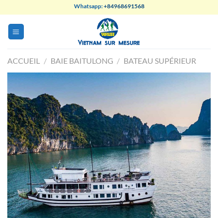
Skip
Whatsapp:
+84968691568
to
content
ACCUEIL
/
BAIE BAITULONG
/
BATEAU SUPÉRIEUR