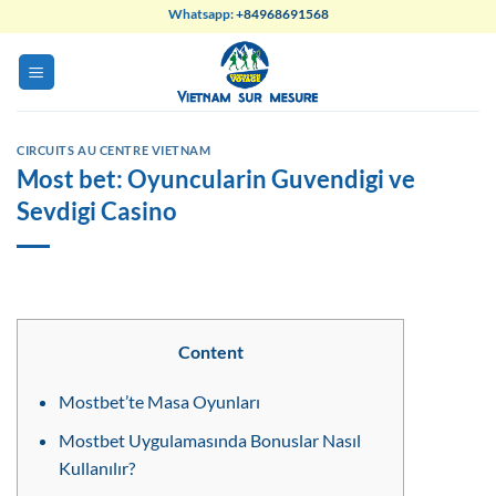
Skip
Whatsapp:
+84968691568
to
content
CIRCUITS AU CENTRE VIETNAM
Most bet: Oyuncularin Guvendigi ve
Sevdigi Casino
Content
Mostbet’te Masa Oyunları
Mostbet Uygulamasında Bonuslar Nasıl
Kullanılır?