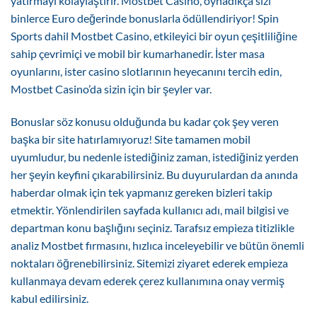
yatırmayı kolaylaştırır. Mostbet Casino, oynadıkça sizi
binlerce Euro değerinde bonuslarla ödüllendiriyor! Spin
Sports dahil Mostbet Casino, etkileyici bir oyun çeşitliliğine
sahip çevrimiçi ve mobil bir kumarhanedir. İster masa
oyunlarını, ister casino slotlarının heyecanını tercih edin,
Mostbet Casino’da sizin için bir şeyler var.
Bonuslar söz konusu olduğunda bu kadar çok şey veren
başka bir site hatırlamıyoruz! Site tamamen mobil
uyumludur, bu nedenle istediğiniz zaman, istediğiniz yerden
her şeyin keyfini çıkarabilirsiniz. Bu duyurulardan da anında
haberdar olmak için tek yapmanız gereken bizleri takip
etmektir. Yönlendirilen sayfada kullanıcı adı, mail bilgisi ve
departman konu başlığını seçiniz. Tarafsız empieza titizlikle
analiz Mostbet fırmasını, hızlıca inceleyebilir ve bütün önemli
noktaları öğrenebilirsiniz. Sitemizi ziyaret ederek empieza
kullanmaya devam ederek çerez kullanımına onay vermiş
kabul edilirsiniz.