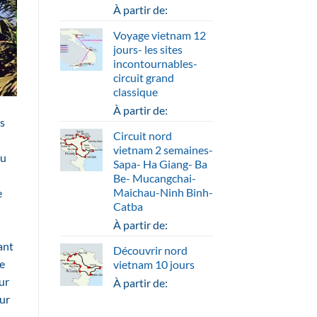
À partir de:
Voyage vietnam 12
jours- les sites
incontournables-
circuit grand
classique
À partir de:
es
Circuit nord
vietnam 2 semaines-
du
Sapa- Ha Giang- Ba
Be- Mucangchai-
Maichau-Ninh Binh-
e
Catba
n
À partir de:
ant
Découvrir nord
de
vietnam 10 jours
ur
À partir de:
mur