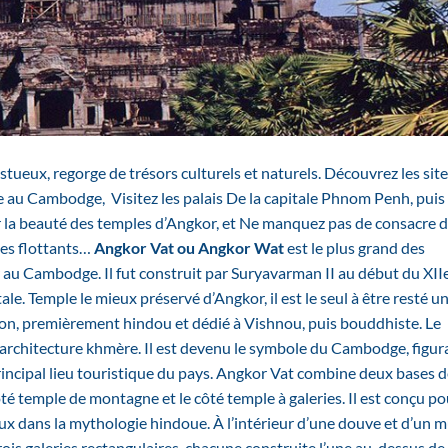
stueux, regorge de trésors culturels et naturels. Découvrez les sit
e au Cambodge, Visitez les palais De la capitale Phnom Penh, puis
r la beauté des temples d’Angkor, et Ne manquez pas de consacre 
ages flottants…
Angkor Vat ou Angkor Wat
est le plus grand des
 Cambodge. Il fut construit par Suryavarman II au début du XII
ale. Temple le mieux préservé d’Angkor, il est le seul à être resté u
ion, premièrement hindou et dédié à Vishnou, puis bouddhiste. Le
l’architecture khmère. Il est devenu le symbole du Cambodge, figur
 principal lieu touristique du pays. Angkor Vat combine deux bases 
ôté temple de montagne et le côté temple à galeries. Il est conçu po
ux dans la mythologie hindoue. À l’intérieur d’une douve et d’un 
ois galeries rectangulaires, chacune construite l’une au-dessus de