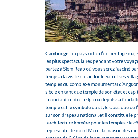
Cambodge
, un pays riche d’un héritage maje
les plus spectaculaires pendant votre voyag
partez à Siem Reap où vous serez fasciné pa
temps à la visite du lac Tonle Sap et ses vill
temples du complexe monumental d’Angkor au
siècle en tant que temple de son état et capit
important centre religieux depuis sa fondat
temple est le symbole du style classique de 
sur son drapeau national, et il constitue le
l’architecture khmère pour les temples : le c
représenter le mont Meru, la maison des die
externe de 3,6 km de longueur se trouvent tr