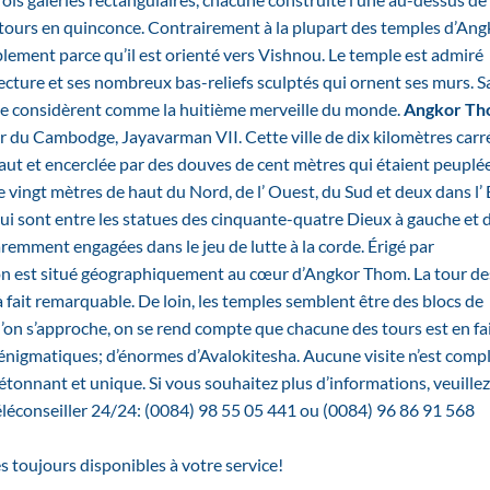
 tours en quinconce. Contrairement à la plupart des temples d’Ang
lement parce qu’il est orienté vers Vishnou. Le temple est admiré
ecture et ses nombreux bas-reliefs sculptés qui ornent ses murs. S
p le considèrent comme la huitième merveille du monde.
Angkor T
ur du Cambodge, Jayavarman VII. Cette ville de dix kilomètres carr
aut et encerclée par des douves de cent mètres qui étaient peuplé
de vingt mètres de haut du Nord, de l’ Ouest, du Sud et deux dans l’ 
 qui sont entre les statues des cinquante-quatre Dieux à gauche et 
remment engagées dans le jeu de lutte à la corde. Érigé par
Bayon est situé géographiquement au cœur d’Angkor Thom. La tour de
fait remarquable. De loin, les temples semblent être des blocs de
 l’on s’approche, on se rend compte que chacune des tours est en fa
es énigmatiques; d’énormes d’Avalokitesha. Aucune visite n’est comp
onnant et unique. Si vous souhaitez plus d’informations, veuillez
éléconseiller 24/24: (0084) 98 55 05 441 ou (0084) 96 86 91 568
toujours disponibles à votre service!