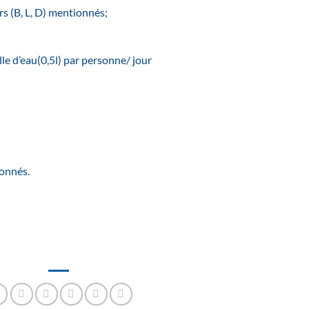
s (B, L, D) mentionnés;
le d’eau(0,5l) par personne/ jour
ionnés.