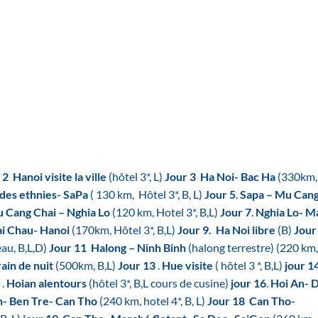
 2
Hanoi visite la ville
(hôtel 3*, L)
Jour 3
Ha Noi- Bac Ha
(330km,
des ethnies- SaPa
( 130 km, Hôtel 3*, B, L)
Jour 5
.
Sapa – Mu Can
 Cang Chai – Nghia Lo
(120 km, Hotel 3*, B,L)
Jour 7
.
Nghia Lo- M
i Chau- Hanoi
(170km, Hôtel 3*, B,L)
Jour 9.
Ha Noi libre
(B)
Jour
au, B,L,D)
Jour 11
Halong – Ninh Binh
(halong terrestre) (220 km,
ain de nuit
(500km, B,L)
Jour 13
.
Hue visite
( hôtel 3 *, B,L)
jour 1
5
.
Hoian alentours
(hôtel 3*, B,L cours de cusine)
jour 16
.
Hoi An- 
n- Ben Tre- Can Tho
(240 km, hotel 4*, B, L)
Jour 18
Can Tho-