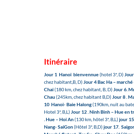
Itinéraire
Jour 1
Hanoi bienvennue
(hotel 3*, D)
Jour
chez habitant,B, D)
Jour 4
Bac Ha – marché 
Chai
(180 km, chez habitant, B, D)
Jour 6
.
Mu
Chau
(245km, chez habitant B,D)
Jour 8
.
Ma
10
Hanoi- Baie Halong
(190km, nuit au bate
Hotel 3*, B,L)
Jour 12
.
Ninh Binh – Hue en tr
.
Hue – Hoi An
(130 km, hôtel 3*, B,L)
jour 1
Nang- SaiGon
(Hôtel 3*, B,D)
jour 17
.
Saigo