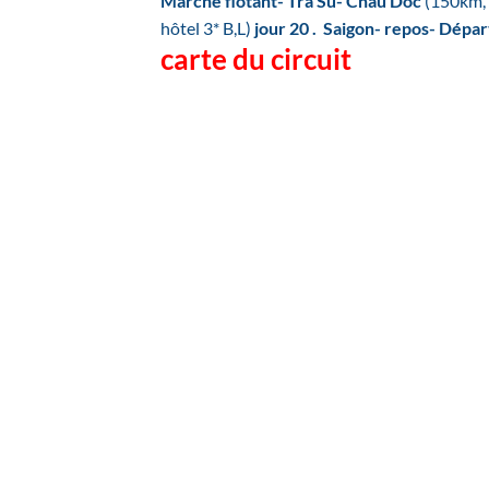
Marché flotant- Tra Su- Chau Doc
(150km, 
hôtel 3* B,L)
jour 20 .
Saigon- repos- Dépar
carte du circuit