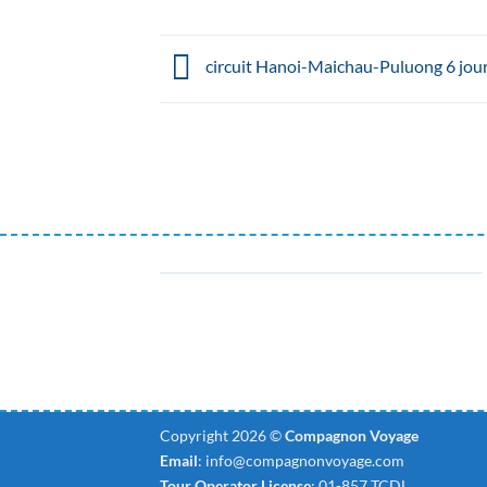
circuit Hanoi-Maichau-Puluong 6 jou
Copyright 2026 ©
Compagnon Voyage
Email
:
info@compagnonvoyage.com
Tour Operator License
: 01-857 TCDL