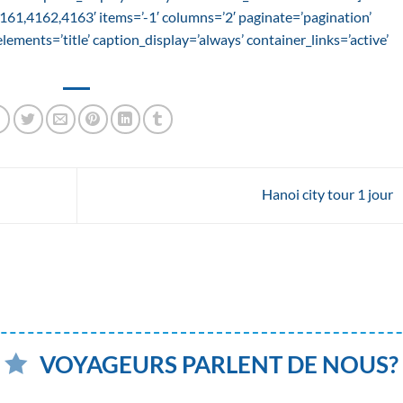
61,4162,4163′ items=’-1′ columns=’2′ paginate=’pagination’
_elements=’title’ caption_display=’always’ container_links=’active’
Hanoi city tour 1 jour
VOYAGEURS PARLENT DE NOUS?