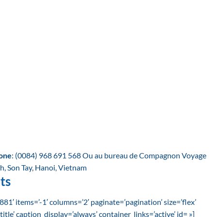
one
: (0084) 968 691 568 Ou au bureau de Compagnon Voyage
h, Son Tay, Hanoi, Vietnam
ts
1′ items=’-1′ columns=’2′ paginate=’pagination’ size=’flex’
itle’ caption_display=’always’ container_links=’active’ id= »]