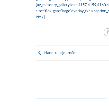
[av_masonry_gallery ids=’4157,4159,4160,41
size=’flex’ gap=’large’ overlay_fx= » caption
id= »]
Hanoi une journée