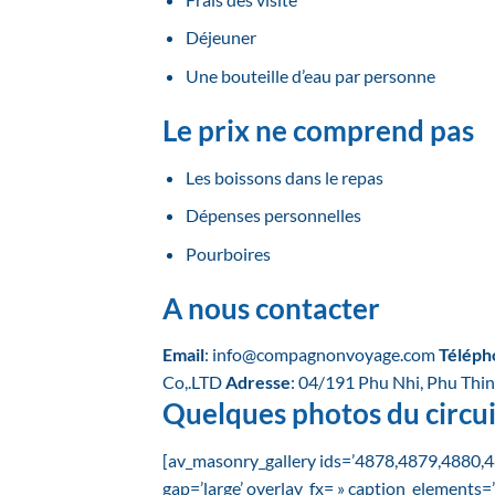
Déjeuner
Une bouteille d’eau par personne
Le prix ne comprend pas
Les boissons dans le repas
Dépenses personnelles
Pourboires
A nous contacter
Email
:
info@compagnonvoyage.com
Téléph
Co,.LTD
Adresse
: 04/191 Phu Nhi, Phu Thin
Quelques photos du circui
[av_masonry_gallery ids=’4878,4879,4880,488
gap=’large’ overlay_fx= » caption_elements=’t