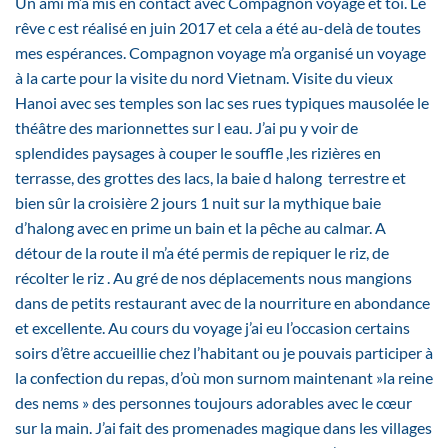
Un ami m’a mis en contact avec Compagnon voyage et toi. Le
rêve c est réalisé en juin 2017 et cela a été au-delà de toutes
mes espérances. Compagnon voyage m’a organisé un voyage
à la carte pour la visite du nord Vietnam. Visite du vieux
Hanoi avec ses temples son lac ses rues typiques mausolée le
théâtre des marionnettes sur l eau. J’ai pu y voir de
splendides paysages à couper le souffle ,les rizières en
terrasse, des grottes des lacs, la baie d halong terrestre et
bien sûr la croisière 2 jours 1 nuit sur la mythique baie
d’halong avec en prime un bain et la pêche au calmar. A
détour de la route il m’a été permis de repiquer le riz, de
récolter le riz . Au gré de nos déplacements nous mangions
dans de petits restaurant avec de la nourriture en abondance
et excellente. Au cours du voyage j’ai eu l’occasion certains
soirs d’être accueillie chez l’habitant ou je pouvais participer à
la confection du repas, d’où mon surnom maintenant »la reine
des nems » des personnes toujours adorables avec le cœur
sur la main. J’ai fait des promenades magique dans les villages