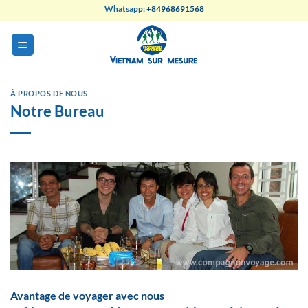
Skip
Whatsapp:
+84968691568
to
content
À PROPOS DE NOUS
Notre Bureau
Avantage de voyager avec nous