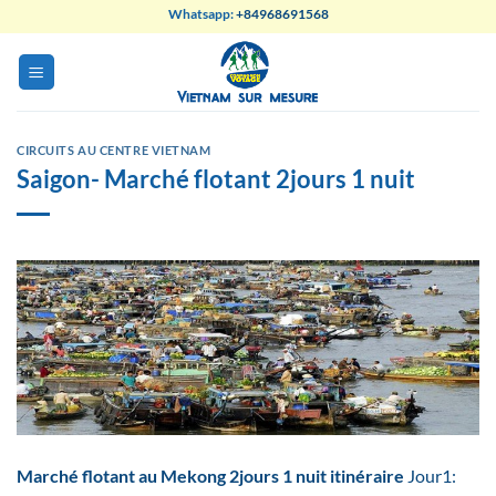
Skip
Whatsapp:
+84968691568
to
content
CIRCUITS AU CENTRE VIETNAM
Saigon- Marché flotant 2jours 1 nuit
Marché flotant au Mekong 2jours 1 nuit
itinéraire
Jour1: