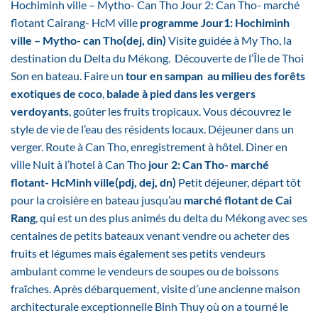
Hochiminh ville – Mytho- Can Tho Jour 2: Can Tho- marché
flotant Cairang- HcM ville
programme
Jour1: Hochiminh
ville – Mytho- can Tho(dej, din)
Visite guidée à My Tho, la
destination du Delta du Mékong. Découverte de l’Île de Thoi
Son en bateau. Faire un
tour en sampan au milieu des forêts
exotiques de coco
,
balade à pied dans les vergers
verdoyants
, goûter les fruits tropicaux. Vous découvrez le
style de vie de l’eau des résidents locaux. Déjeuner dans un
verger. Route à Can Tho, enregistrement à hôtel. Diner en
ville Nuit à l’hotel à Can Tho
jour 2: Can Tho- marché
flotant- HcMinh ville(pdj, dej, dn)
Petit déjeuner, départ tôt
pour la croisière en bateau jusqu’au
marché flotant de Cai
Rang
, qui est un des plus animés du delta du Mékong avec ses
centaines de petits bateaux venant vendre ou acheter des
fruits et légumes mais également ses petits vendeurs
ambulant comme le vendeurs de soupes ou de boissons
fraîches. Après débarquement, visite d’une ancienne maison
architecturale exceptionnelle Binh Thuy où on a tourné le