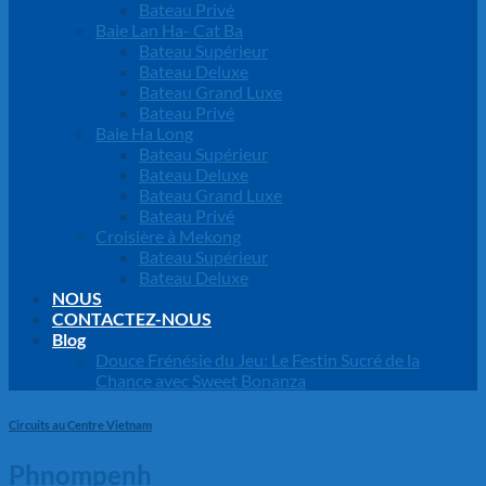
Bateau Privé
Baie Lan Ha- Cat Ba
Bateau Supérieur
Bateau Deluxe
Bateau Grand Luxe
Bateau Privé
Baie Ha Long
Bateau Supérieur
Bateau Deluxe
Bateau Grand Luxe
Bateau Privé
Croisière à Mekong
Bateau Supérieur
Bateau Deluxe
NOUS
CONTACTEZ-NOUS
Blog
Douce Frénésie du Jeu: Le Festin Sucré de la
Chance avec Sweet Bonanza
Circuits au Centre Vietnam
Phnompenh