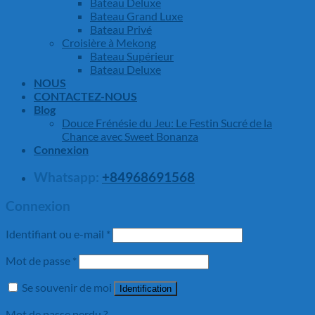
Bateau Deluxe
Bateau Grand Luxe
Bateau Privé
Croisière à Mekong
Bateau Supérieur
Bateau Deluxe
NOUS
CONTACTEZ-NOUS
Blog
Douce Frénésie du Jeu: Le Festin Sucré de la
Chance avec Sweet Bonanza
Connexion
Whatsapp:
+84968691568
Connexion
Identifiant ou e-mail
*
Mot de passe
*
Se souvenir de moi
Identification
Mot de passe perdu ?