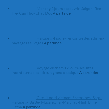
Mekong 3 jours découvrir: Saigon- Ben
Tre- Can Tho- Chau Doc
À partir de:
Ha Giang 4 jours- rencontre des ethnies-
paysages sauvages
À partir de:
Voyage vietnam 12 jours- les sites
incontournables- circuit grand classique
À partir de:
Circuit nord vietnam 2 semaines- Sapa-
Ha Giang- Ba Be- Mucangchai-Maichau-Ninh Binh-
Catba
À partir de: