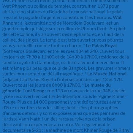
Wat Phnom Daun Penh (connu maintenant comme seulement
Wat Phnom ou colline du temple), construit en 1373 pour
abriter cinq statues du Bouddha.Le musée national, le palais
royal et la pagode d’argent en constituent les fleurons.
Wat
Phnom :
à l’extrémité nord de Norodom Boulevard, est un
grand temple qui siège sur la colline de Phnom Penh. Au pied
de cette colline, il y a souvent des éléphants, et, en haut de la
colline, des singes. Le temple est très ouvert et vous pourrez
vous y recueillir comme tout un chacun. *
Le Palais Royal
(Sothearos Boulevard entre les rues 184 et 240. Ouvert tous
les jours de 7h30 à 11h00 et de 14h30 à 17h00, résidence de la
famille royale du Cambodge, est littéralement merveilleux. Il
est même plus beau que celui de Bangkok. Les gravures Khmers
sur les murs sont d’un détail magnifique. *
Le Musée National
(adjacent au Palais Royal à l’intersection des rues 13 et 178.
Ouvert tous les jours de 8h00 à 17h00. *
Le musée du
génocide Tuol Sleng
: rue 113 au niveau de la rue 348, ancien
lycée reconverti en centre de détention sous le régime Khmer
Rouge. Plus de 14 000 personnes y ont été torturées avant
d’être exécutées dans les killing fields. Des photographies
d’anciens détenus y sont exposées ainsi que des peintures de
l’artiste Vann Nath, l’un des rares survivants de la prison,
décrivant son expérience au centre. Voir également le
documentaire S-21 : la machine de mort Khmer Rouge de Rithy