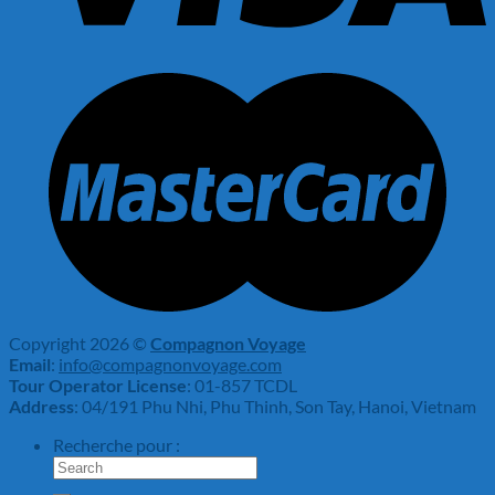
Copyright 2026 ©
Compagnon Voyage
Email
:
info@compagnonvoyage.com
Tour Operator License
: 01-857 TCDL
Address
: 04/191 Phu Nhi, Phu Thinh, Son Tay, Hanoi, Vietnam
Recherche pour :